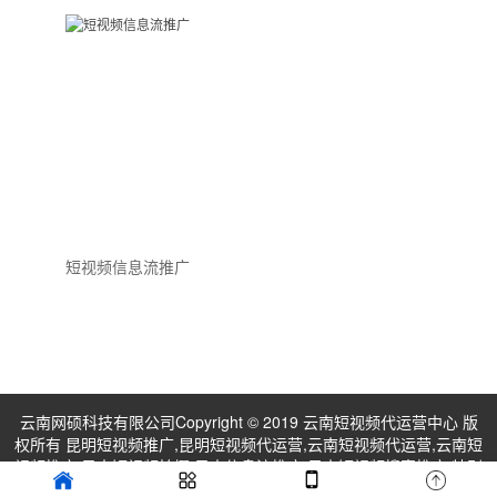
短视频信息流推广
云南网硕科技有限公司Copyright © 2019 云南短视频代运营中心 版
权所有 昆明短视频推广,昆明短视频代运营,云南短视频代运营,云南短
视频推广,云南短视频拍摄,云南信息流推广,云南短视频搜索推广 特别
声明：素材部分来源于网络，如果对您造成侵权，请及时联系我们予