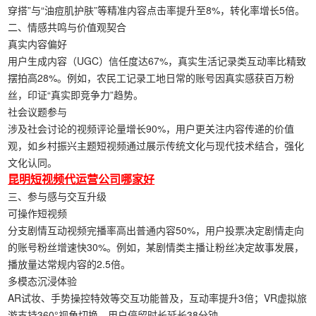
穿搭”与“油痘肌护肤”等精准内容点击率提升至8%，转化率增长5倍。
二、‌情感共鸣与价值观契合‌
真实内容偏好‌
用户生成内容（UGC）信任度达67%，真实生活记录类互动率比精致
摆拍高28%。例如，农民工记录工地日常的账号因真实感获百万粉
丝，印证“真实即竞争力”趋势。
社会议题参与‌
涉及社会讨论的视频评论量增长90%，用户更关注内容传递的价值
观，如乡村振兴主题短视频通过展示传统文化与现代技术结合，强化
文化认同。
昆明短视频代运营公司哪家好
三、‌参与感与交互升级‌
可操作短视频‌
分支剧情互动视频完播率高出普通内容50%，用户投票决定剧情走向
的账号粉丝增速快30%。例如，某剧情类主播让粉丝决定故事发展，
播放量达常规内容的2.5倍。
多模态沉浸体验‌
AR试妆、手势操控特效等交互功能普及，互动率提升3倍；VR虚拟旅
游支持360°视角切换，用户停留时长延长38分钟。