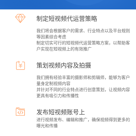
未来短视频新内容形式展望一、互动式微剧集分支剧情共
A
创‌用户通过实时投票决定剧情走向，形成“千人千面”叙事
制定短视频代运营策略
模式，结合竖屏电影级运镜技术，压缩剧情密度达
300%。短剧电商融合‌3分钟微剧集嵌入品牌场景化营...
Q
如何制作一部成功的企业宣传片|昆明企业宣传片拍摄|短视频代运营
我们将会根据客户的需求、行业特点以及平台规则
等因素综合考虑
如何制作一部成功的企业宣传片（行业通用落地版）昆明
A
制定切实可行的短视频代运营策略方案，以帮助客
短视频代运营，昆明企业短视频拍摄：成功的企业宣传片
户实现在短视频上的有效推广
不是拍好看的画面，而是能解决企业问题、适配用途、促
成信任、助力成交。绝大多数宣传片失败的原因：画面
Q
成立时间久的老牌公司,为什么要做企业宣传片,昆明短视频拍摄公司
策划视频内容及拍摄
很...
成立时间久的老牌公司，为什么要做企业宣传片？昆明短
A
我们拥有经验丰富的摄影师和剪辑师，能够为客户
视频拍摄，昆明企业宣传片拍摄公司：很多老牌企业都有
量身定制视频内容
一个认知误区：我们做了十几年、老客户都认可，没必要
并针对不同的行业特点进行创意策划，让视频内容
拍宣传片。但实际上：老牌公司越久，越需要全新企业
Q
云南企业抖音怎么做才能更吸引顾客
更具有吸引力和传播性
宣...
云南企业抖音账户怎么做才能更吸引顾客，云南抖音短视
A
发布短视频账号上
频代运营13529146880，现在抖音不仅给了用户乐趣，还
融入了他们的生活。在一个每天活跃2.5亿、月活跃超过4
进行视频发布、编辑和推广，确保视频得到更多的
亿的平台上，企业的云南抖音代运营怎么...
曝光和传播
Q
昆明抖音短视频代运营有正规公司吗