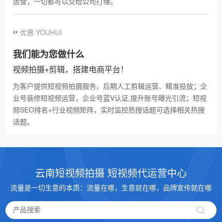
运营，一切都可以交给公司打理。
优惠 YOUHUI
我们能为您做什么
视频拍摄+剪辑，搭建电商平台！
为客户提供短视频拍摄服务，后期人工剪辑运营、精准投放；企
业号装修短视频运营，企业号蓝V认证,提升账号曝光引流；短视
频SEO排名+行业视频矩阵，实时监控热搜话题可选择相关热搜
话题。
Q
短视频平台如何提升个性化推荐？
云南短视频拍摄 短视频代运营中心
短视频平台个性化推荐优化路径一、‌算法模型优化‌混合推
A
流量是一切生意的本质：流量在哪，生意就在哪，品牌宣传就在哪
荐模型‌融合协同过滤与内容推荐技术，采集用户完播率、
互动频次等28项行为指标构建动态兴趣图谱，并通过NLP
解析视频语义信息，提升推荐精度。引入迁移...
Q
未来短视频会有哪些新的内容形式？