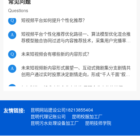
常见问题
现在的热门话题。现在，可以说，它是咱们自媒体平台的
Questions
一匹当之无愧的黑马。接下来我们来看看抖音推广的...
Q
短视频平台如何提升个性化推荐？
短视频平台个性化推荐优化路径一、‌算法模型优化‌混合推
A
荐模型‌融合协同过滤与内容推荐技术，采集用户完播率、
互动频次等28项行为指标构建动态兴趣图谱，并通过NLP
解析视频语义信息，提升推荐精度。引入迁移...
Q
未来短视频会有哪些新的内容形式？
未来短视频新内容形式展望一、互动式微剧集分支剧情共
A
创‌用户通过实时投票决定剧情走向，形成“千人千面”叙事
模式，结合竖屏电影级运镜技术，压缩剧情密度达
300%。短剧电商融合‌3分钟微剧集嵌入品牌场景化营...
Q
如何制作一部成功的企业宣传片|昆明企业宣传片拍摄|短视频代运营
如何制作一部成功的企业宣传片（行业通用落地版）昆明
A
短视频代运营，昆明企业短视频拍摄：成功的企业宣传片
不是拍好看的画面，而是能解决企业问题、适配用途、促
昆明网站建设公司18213855404
友情链接:
成信任、助力成交。绝大多数宣传片失败的原因：画面
Q
成立时间久的老牌公司,为什么要做企业宣传片,昆明短视频拍摄公司
昆明代理记账公司
昆明校服加工厂
很...
昆明污水处理设备加工厂
昆明技师学院
成立时间久的老牌公司，为什么要做企业宣传片？昆明短
A
视频拍摄，昆明企业宣传片拍摄公司：很多老牌企业都有