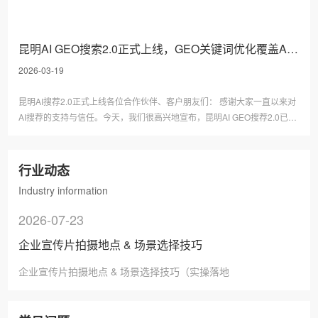
短视频代运营，昆明企业短视频拍摄：成功的企业宣传片
不是拍好看的画面，而是能解决企业问题、适配用途、促
成信任、助力成交。绝大多数宣传片失败的原因：画面
Q
成立时间久的老牌公司,为什么要做企业宣传片,昆明短视频拍摄公司
昆明AI GEO搜索2.0正式上线，GEO关键词优化覆盖AI全平台
很...
2026-03-19
成立时间久的老牌公司，为什么要做企业宣传片？昆明短
A
视频拍摄，昆明企业宣传片拍摄公司：很多老牌企业都有
一个认知误区：我们做了十几年、老客户都认可，没必要
昆明AI搜荐2.0正式上线各位合作伙伴、客户朋友们： 感谢大家一直以来对
拍宣传片。但实际上：老牌公司越久，越需要全新企业
Q
云南企业抖音怎么做才能更吸引顾客
AI搜荐的支持与信任。今天，我们很高兴地宣布，昆明AI GEO搜荐2.0已完
宣...
成全面升级，正式上线。这不仅是版本的迭代，更是一次从...
云南企业抖音账户怎么做才能更吸引顾客，云南抖音短视
A
频代运营13529146880，现在抖音不仅给了用户乐趣，还
行业动态
融入了他们的生活。在一个每天活跃2.5亿、月活跃超过4
Industry information
亿的平台上，企业的云南抖音代运营怎么...
Q
昆明抖音短视频代运营有正规公司吗
2026-07-23
昆明抖音短视频代运营有正规公司吗，昆明抖音短视频拍
A
摄13529146880，抖音已经成为企业新媒体营销的重要配
企业宣传片拍摄地点 & 场景选择技巧
置，昆明抖音代运营公司如漫山遍野般出现。那么，昆明
抖音代运营公司哪家正规就成了企业*关怀的...
Q
如何玩转昆明抖音短视频代运营
企业宣传片拍摄地点 & 场景选择技巧（实操落地版）很多企业宣传片拍
如何玩转昆明抖音短视频代运营，昆明短视频拍摄
A
13529146880，抖音短视频以其强大的日常活跃性性成为