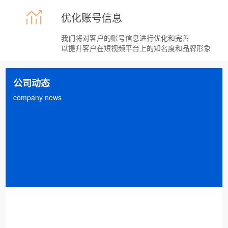
昆明抖音短视频代运营有正规公司吗，昆明抖音短视频拍
A
优化账号信息
摄13529146880，抖音已经成为企业新媒体营销的重要配
置，昆明抖音代运营公司如漫山遍野般出现。那么，昆明
抖音代运营公司哪家正规就成了企业*关怀的...
Q
如何玩转昆明抖音短视频代运营
我们将对客户的账号信息进行优化和完善
以提升客户在短视频平台上的知名度和品牌形象
如何玩转昆明抖音短视频代运营，昆明短视频拍摄
A
13529146880，抖音短视频以其强大的日常活跃性性成为
现在的热门话题。现在，可以说，它是咱们自媒体平台的
公司动态
一匹当之无愧的黑马。接下来我们来看看抖音推广的...
Q
短视频平台如何提升个性化推荐？
company news
短视频平台个性化推荐优化路径一、‌算法模型优化‌混合推
A
荐模型‌融合协同过滤与内容推荐技术，采集用户完播率、
互动频次等28项行为指标构建动态兴趣图谱，并通过NLP
解析视频语义信息，提升推荐精度。引入迁移...
Q
未来短视频会有哪些新的内容形式？
未来短视频新内容形式展望一、互动式微剧集分支剧情共
A
创‌用户通过实时投票决定剧情走向，形成“千人千面”叙事
模式，结合竖屏电影级运镜技术，压缩剧情密度达
300%。短剧电商融合‌3分钟微剧集嵌入品牌场景化营...
Q
如何制作一部成功的企业宣传片|昆明企业宣传片拍摄|短视频代运营
如何制作一部成功的企业宣传片（行业通用落地版）昆明
A